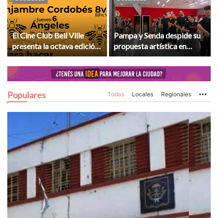
El Cine Club Bell Ville
Pampa y Senda despide su
presenta la octava edición
propuesta artística en
del ciclo Enjambre
Morrison antes de su gira
Cordobés
por Turquía
Populares
Todas
Locales
Regionales
Mo