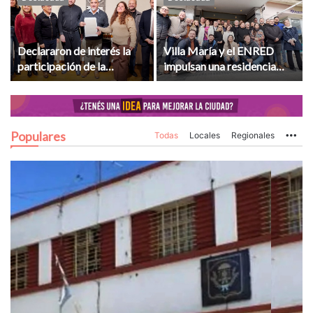
Declararon de interés la
Villa María y el ENRED
participación de la
impulsan una residencia
delegación folklórica
universitaria para jóvenes
regional en el Festival de
de la región
Arequipa
Populares
Todas
Locales
Regionales
Mo