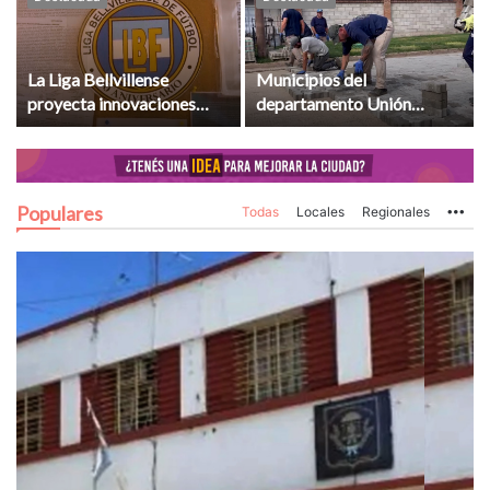
La Liga Bellvillense
Municipios del
proyecta innovaciones
departamento Unión
institucionales tras un
recibieron aportes
torneo con saldo positivo
provinciales para
infraestructura y servicios
Populares
Todas
Locales
Regionales
Mo