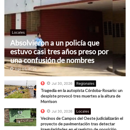
Locales
Absolvieron a un policía que
estuvo casi tres años preso por
una confusión de nombres
Ago 05, 2026
Jul 30, 2026
Regionales
Tragedia en la autopista Córdoba-Rosario: un
despiste provocó tres muertes a la altura de
Morrison
Jul 30, 2026
Locales
Vecinos de Campos del Oeste judicializarán el
proyecto de pavimentación tras detectar
irregularidades en el registro de oposición