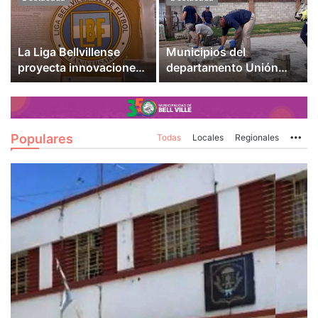
La Liga Bellvillense
Municipios del
proyecta innovaciones
departamento Unión
institucionales tras un
recibieron aportes
torneo con saldo
provinciales para
positivo
infraestructura y
servicios
Populares
Todas
Locales
Regionales
Mo