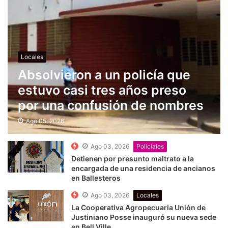
Locales
Absolvieron a un policía que
estuvo casi tres años preso
por una confusión de nombres
Ago 05, 2026
Ago 03, 2026
Policiales
Detienen por presunto maltrato a la
encargada de una residencia de ancianos
en Ballesteros
Ago 03, 2026
Locales
La Cooperativa Agropecuaria Unión de
Justiniano Posse inauguró su nueva sede
en Bell Ville