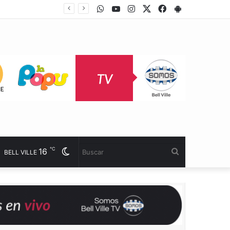
WhatsApp
Youtube
Instagram
Twitter
Facebook
PlayStore
℃
16
Cambiar
Buscar
BELL VILLE
modo