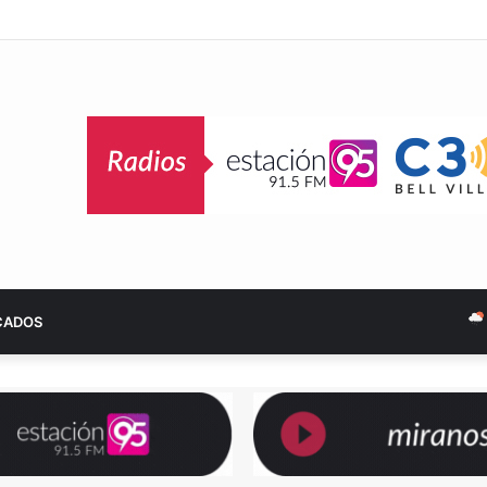
eones rearma su plantel y ajusta detalles para el Torneo Clausura
CADOS