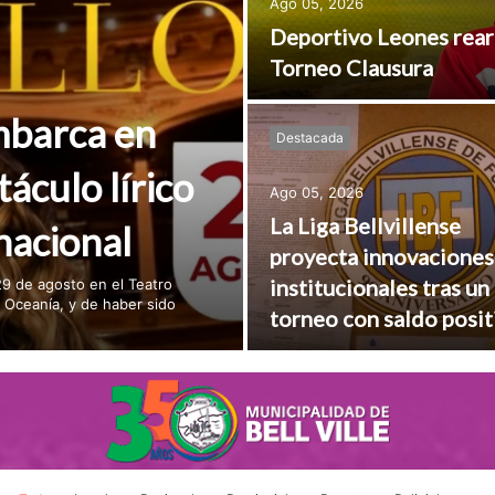
Ago 05, 2026
Deportivo Leones rearma
Torneo Clausura
mbarca en
Destacada
táculo lírico
Ago 05, 2026
La Liga Bellvillense
nacional
proyecta innovaciones
institucionales tras un
29 de agosto en el Teatro
y Oceanía, y de haber sido
torneo con saldo posit