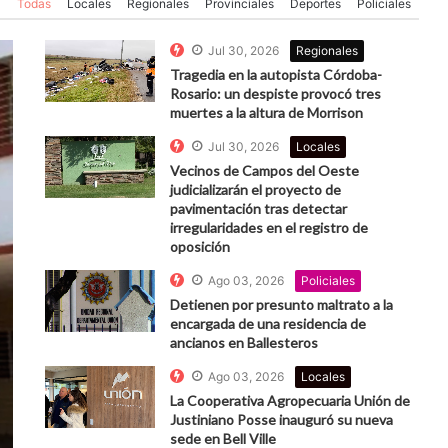
Todas
Locales
Regionales
Provinciales
Deportes
Policiales
Jul 30, 2026
Regionales
Tragedia en la autopista Córdoba-
Rosario: un despiste provocó tres
muertes a la altura de Morrison
Jul 30, 2026
Locales
Vecinos de Campos del Oeste
judicializarán el proyecto de
pavimentación tras detectar
irregularidades en el registro de
oposición
Ago 03, 2026
Policiales
Detienen por presunto maltrato a la
encargada de una residencia de
ancianos en Ballesteros
Ago 03, 2026
Locales
La Cooperativa Agropecuaria Unión de
Justiniano Posse inauguró su nueva
sede en Bell Ville