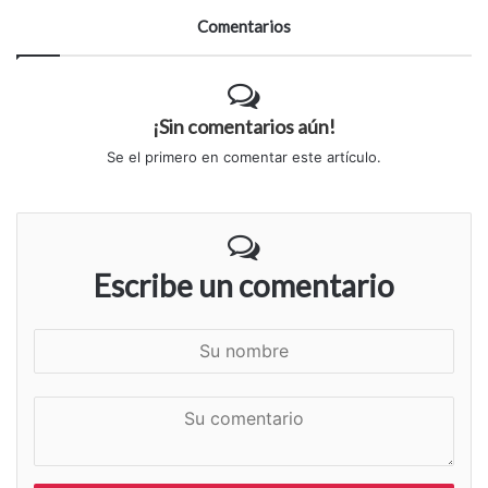
Comentarios
¡Sin comentarios aún!
Se el primero en comentar este artículo.
Escribe un comentario
S
u
n
S
o
u
m
c
b
o
r