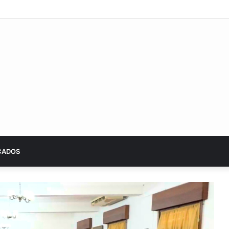
lbergará la 23ª edición del Campeonato Provincial de Bochas por Terceto
CADOS