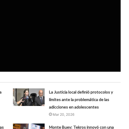
a
La Justicia local definió protocolos y
límites ante la problemática de las
adicciones en adolescentes
Mar 20, 2026
as
​Monte Buey: Tekros innovó con una