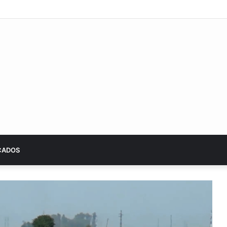
ones rearma su plantel y ajusta detalles para el Torneo Clausura
CADOS