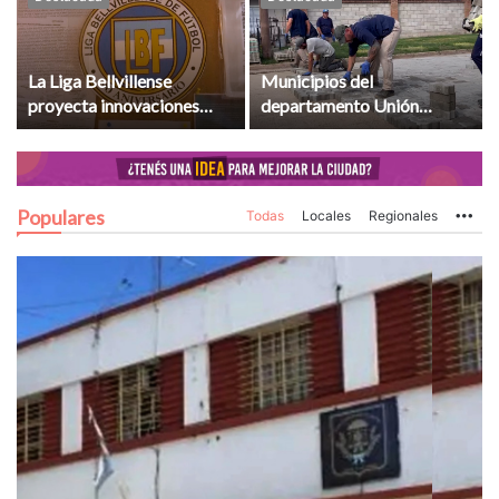
La Liga Bellvillense
Municipios del
proyecta innovaciones
departamento Unión
institucionales tras un
recibieron aportes
torneo con saldo positivo
provinciales para
infraestructura y servicios
Populares
Todas
Locales
Regionales
Mo