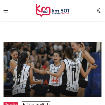
Menu
C
m
Deportes
Escuchar artículo