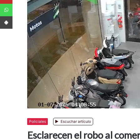
WhatsApp
App Android
Policiales
Escuchar artículo
Esclarecen el robo al comer