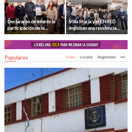
Declararon de interés la
Villa María y el ENRED
participación de la
impulsan una residencia
delegación folklórica
universitaria para jóvenes
regional en el Festival de
de la región
Arequipa
Populares
Todas
Locales
Regionales
Mo