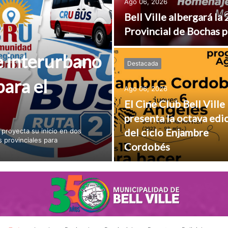
Ago 06, 2026
Bell Ville albergará l
Provincial de Bochas 
e interurbano
Destacada
para el
Ago 06, 2026
El Cine Club Bell Ville
presenta la octava edi
del ciclo Enjambre
 proyecta su inicio en dos
 provinciales para
Cordobés