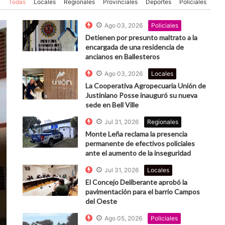
Todas
Locales
Regionales
Provinciales
Deportes
Policiales
Ago 03, 2026
Policiales
Detienen por presunto maltrato a la
encargada de una residencia de
ancianos en Ballesteros
Ago 03, 2026
Locales
La Cooperativa Agropecuaria Unión de
Justiniano Posse inauguró su nueva
sede en Bell Ville
Jul 31, 2026
Regionales
Monte Leña reclama la presencia
permanente de efectivos policiales
ante el aumento de la inseguridad
Jul 31, 2026
Locales
El Concejo Deliberante aprobó la
pavimentación para el barrio Campos
del Oeste
Ago 05, 2026
Policiales