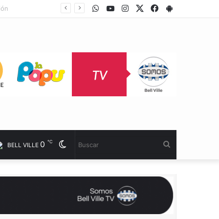
WhatsApp
Youtube
Instagram
Twitter
Facebook
PlayStore
s
℃
0
Cambiar
Buscar
BELL VILLE
modo