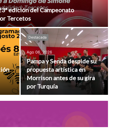
a 23ª edición del Campeonato
por Tercetos
Destacada
Ago 06, 2026
Pampa y Senda despide su
ción
propuesta artística en
Morrison antes de su gira
por Turquía