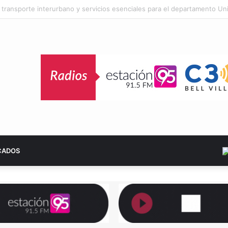
albergará la 23ª edición del Campeonato Provincial de Bochas por Terceto
CADOS